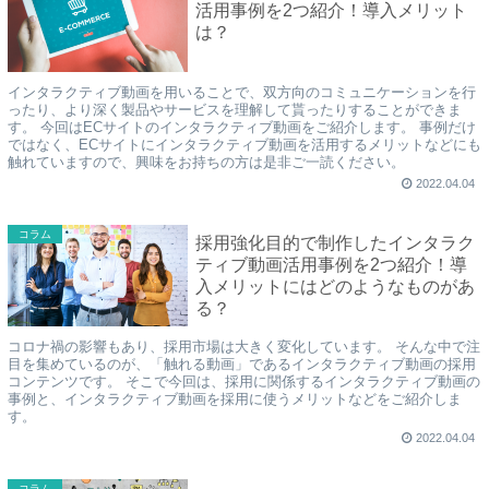
活用事例を2つ紹介！導入メリット
は？
インタラクティブ動画を用いることで、双方向のコミュニケーションを行
ったり、より深く製品やサービスを理解して貰ったりすることができま
す。 今回はECサイトのインタラクティブ動画をご紹介します。 事例だけ
ではなく、ECサイトにインタラクティブ動画を活用するメリットなどにも
触れていますので、興味をお持ちの方は是非ご一読ください。
2022.04.04
コラム
採用強化目的で制作したインタラク
ティブ動画活用事例を2つ紹介！導
入メリットにはどのようなものがあ
る？
コロナ禍の影響もあり、採用市場は大きく変化しています。 そんな中で注
目を集めているのが、「触れる動画」であるインタラクティブ動画の採用
コンテンツです。 そこで今回は、採用に関係するインタラクティブ動画の
事例と、インタラクティブ動画を採用に使うメリットなどをご紹介しま
す。
2022.04.04
コラム