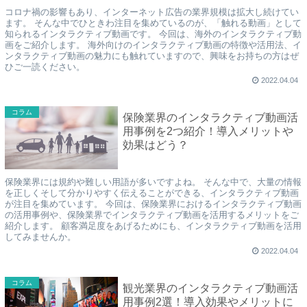
コロナ禍の影響もあり、インターネット広告の業界規模は拡大し続けてい
ます。 そんな中でひときわ注目を集めているのが、「触れる動画」として
知られるインタラクティブ動画です。 今回は、海外のインタラクティブ動
画をご紹介します。 海外向けのインタラクティブ動画の特徴や活用法、イ
ンタラクティブ動画の魅力にも触れていますので、興味をお持ちの方はぜ
ひご一読ください。
2022.04.04
コラム
保険業界のインタラクティブ動画活
用事例を2つ紹介！導入メリットや
効果はどう？
保険業界には規約や難しい用語が多いですよね。 そんな中で、大量の情報
を正しくそして分かりやすく伝えることができる、インタラクティブ動画
が注目を集めています。 今回は、保険業界におけるインタラクティブ動画
の活用事例や、保険業界でインタラクティブ動画を活用するメリットをご
紹介します。 顧客満足度をあげるためにも、インタラクティブ動画を活用
してみませんか。
2022.04.04
コラム
観光業界のインタラクティブ動画活
用事例2選！導入効果やメリットに